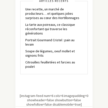
ARTICLES RÉCENTS
Une recette, un marché de
producteurs… et quelques jolies
surprises au cœur des Hortillonnages
La tarte aux poireaux, ce classique
réconfortant qui traverse les
générations
Portrait Gourmand Cristel : pain au
levain
Soupe de légumes, oeuf mollet et
oignons frits
Citrouilles feuilletées et farcies au
poulet
[instagram-feed num=6 cols=6 imagepadding=0
showheader=false showbutton=false
showfollow=false disablemobile=true]