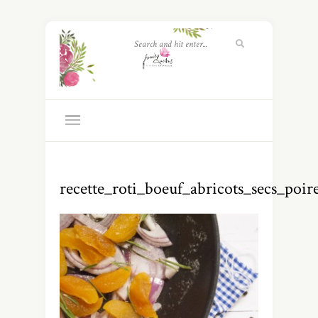
recette_roti_boeuf_abricots_secs_poir