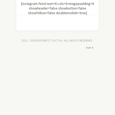
[instagram-feed num=6 cols=6 imagepadding=0
showheader=false showbutton=false
showfollow=false disablemobile=true]
2011 - 2019 © POIRE ET CACTUS - ALL RIGHTS RESERVED
TOP