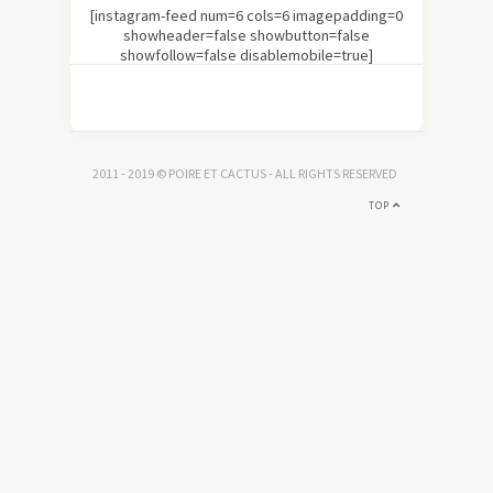
[instagram-feed num=6 cols=6 imagepadding=0
showheader=false showbutton=false
showfollow=false disablemobile=true]
2011 - 2019 © POIRE ET CACTUS - ALL RIGHTS RESERVED
TOP