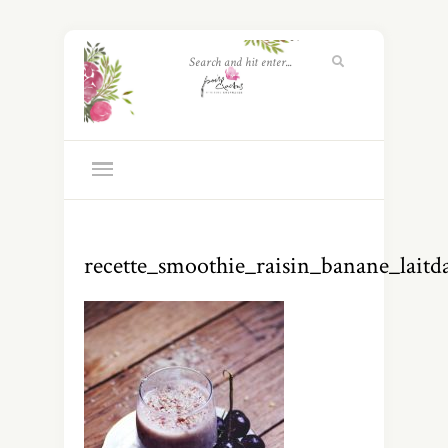
recette_smoothie_raisin_banane_lait