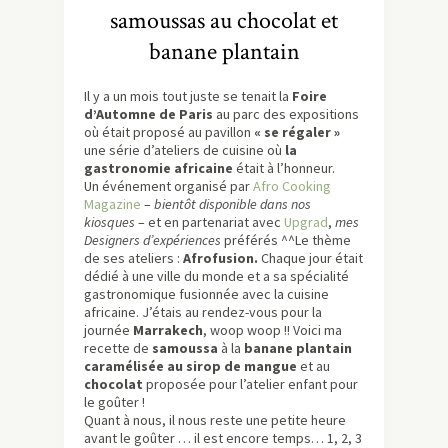
samoussas au chocolat et
banane plantain
Il y a un mois tout juste se tenait la
Foire
d’Automne de Paris
au parc des expositions
où était proposé au pavillon
« se régaler »
une série d’ateliers de cuisine où
la
gastronomie africaine
était à l’honneur.
Un événement organisé par
Afro Cooking
Magazine
–
bientôt disponible dans nos
kiosques
– et en partenariat avec
Upgrad
,
mes
Designers d’expériences
préférés ^^Le thème
de ses ateliers :
Afrofusion.
Chaque jour était
dédié à une ville du monde et a sa spécialité
gastronomique fusionnée avec la cuisine
africaine. J’étais au rendez-vous pour la
journée
Marrakech
, woop woop !! Voici ma
recette de
samoussa
à la
banane plantain
caramélisée au sirop de mangue
et au
chocolat
proposée pour l’atelier enfant pour
le goûter !
Quant à nous, il nous reste une petite heure
avant le goûter … il est encore temps… 1, 2, 3