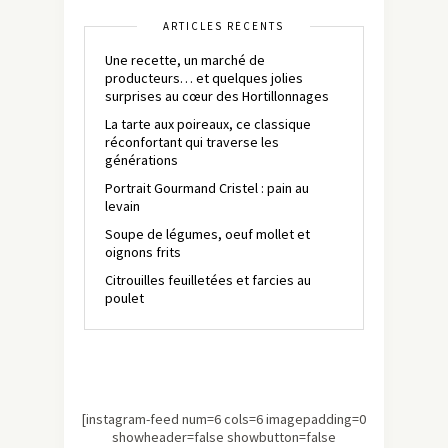
ARTICLES RÉCENTS
Une recette, un marché de
producteurs… et quelques jolies
surprises au cœur des Hortillonnages
La tarte aux poireaux, ce classique
réconfortant qui traverse les
générations
Portrait Gourmand Cristel : pain au
levain
Soupe de légumes, oeuf mollet et
oignons frits
Citrouilles feuilletées et farcies au
poulet
[instagram-feed num=6 cols=6 imagepadding=0
showheader=false showbutton=false