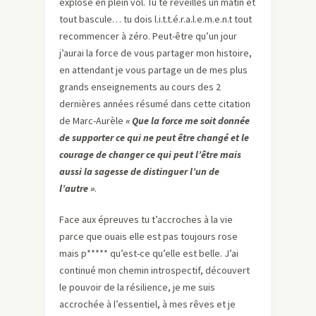
explosé en plein vol. Tu te réveilles un matin et
tout bascule… tu dois l.i.t.t.é.r.a.l.e.m.e.n.t tout
recommencer à zéro. Peut-être qu’un jour
j’aurai la force de vous partager mon histoire,
en attendant je vous partage un de mes plus
grands enseignements au cours des 2
dernières années résumé dans cette citation
de Marc-Aurèle
« Que la force me soit donnée
de supporter ce qui ne peut être changé et le
courage de changer ce qui peut l’être mais
aussi la sagesse de distinguer l’un de
l’autre »
.
Face aux épreuves tu t’accroches à la vie
parce que ouais elle est pas toujours rose
mais p***** qu’est-ce qu’elle est belle. J’ai
continué mon chemin introspectif, découvert
le pouvoir de la résilience, je me suis
accrochée à l’essentiel, à mes rêves et je