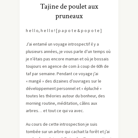
Tajine de poulet aux
pruneaux
h e l l o, h e l l o ! [ p a p o t e & p o p o t e ]
J’ai entamé un voyage introspectif il y a
plusieurs années, je vous parle d’un temps où
je n’étais pas encore maman et où je bossais
toujours en agence de com à coup de 60h de
taf par semaine. Pendant ce voyage j’ai
« mangé » des dizaines d’ouvrages sur le
développement personnel et « épluché »
toutes les théories autour du bonheur, des
morning routine, méditation, câlins aux
arbres… et tout ce qui va avec.
Au cours de cette introspection je suis
tombée sur un arbre qui cachait la forêt et j’ai