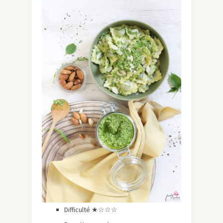
Difficulté
★☆
☆☆