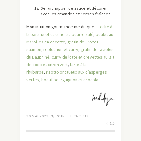
Servir, napper de sauce et décorer
avec les amandes et herbes fraîches.
Mon intuition gourmande me dit que….
cake à
la banane et caramel au beurre salé
,
poulet au
Maroilles en cocotte
,
gratin de Crozet,
saumon, reblochon et curry
,
gratin de ravioles
du Dauphiné
,
curry de lotte et crevettes au lait
de coco et citron vert
,
tarte à la
rhubarbe
,
risotto onctueux aux d’asperges
vertes
,
boeuf bourguignon et chocolat
!
30 MAI 2023
By
POIRE ET CACTUS
0