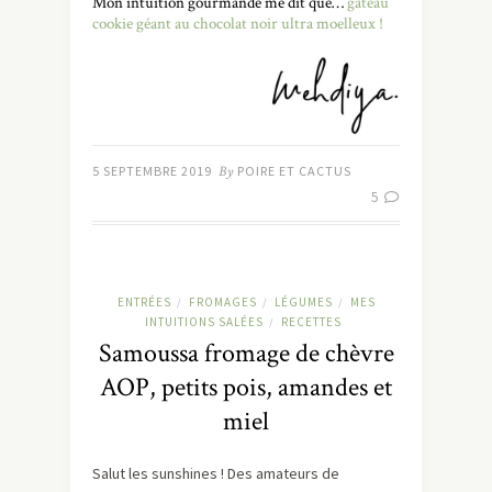
Mon intuition gourmande me dit que…
gâteau
cookie géant au chocolat noir ultra moelleux !
5 SEPTEMBRE 2019
By
POIRE ET CACTUS
5
ENTRÉES
FROMAGES
LÉGUMES
MES
/
/
/
INTUITIONS SALÉES
RECETTES
/
Samoussa fromage de chèvre
AOP, petits pois, amandes et
miel
Salut les sunshines ! Des amateurs de