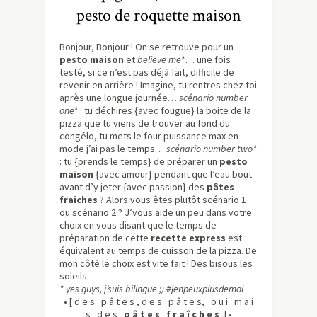
pesto de roquette maison
Bonjour, Bonjour ! On se retrouve pour un
pesto maison
et
believe me
*… une fois
testé, si ce n’est pas déjà fait, difficile de
revenir en arrière !
Imagine, tu rentres chez toi
après une longue journée…
scénario number
one*
: tu déchires {avec fougue} la boite de la
pizza que tu viens de trouver au fond du
congélo, tu mets le four puissance max en
mode j’ai pas le temps…
scénario number two*
: tu {prends le temps} de préparer un
pesto
maison
{avec amour} pendant que l’eau bout
avant d’y jeter {avec passion} des
pâtes
fraiches
? Alors vous êtes plutôt scénario 1
ou scénario 2 ? J’vous aide un peu dans votre
choix en vous disant que le temps de
préparation de cette
recette express
est
équivalent au temps de cuisson de la pizza. De
mon côté le choix est vite fait ! Des bisous les
soleils.
* yes guys, j’suis bilingue ;) #jenpeuxplusdemoi
• [ d e s p â t e s , d e s p â t e s, o u i m a i
s d e s
p â t e s f r a î c h e s
] •