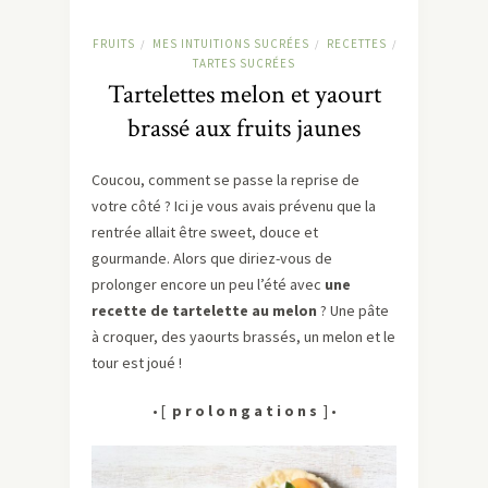
FRUITS
MES INTUITIONS SUCRÉES
RECETTES
/
/
/
TARTES SUCRÉES
Tartelettes melon et yaourt
brassé aux fruits jaunes
Coucou, comment se passe la reprise de
votre côté ? Ici je vous avais prévenu que la
rentrée allait être sweet, douce et
gourmande. Alors que diriez-vous de
prolonger encore un peu l’été avec
une
recette de tartelette au melon
? Une pâte
à croquer, des yaourts brassés, un melon et le
tour est joué !
• [
p r o l o n g a t i o n s
] •