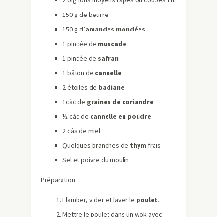
2 oignons moyens râpés ou coupés fin
150 g de beurre
150 g d’
amandes mondées
1 pincée de
muscade
1 pincée de
safran
1 bâton de
cannelle
2 étoiles de
badiane
1càc de
graines de coriandre
½ càc de
cannelle en poudre
2 càs de miel
Quelques branches de
thym
frais
Sel et poivre du moulin
Préparation :
Flamber, vider et laver le
poulet
.
Mettre le poulet dans un wok avec