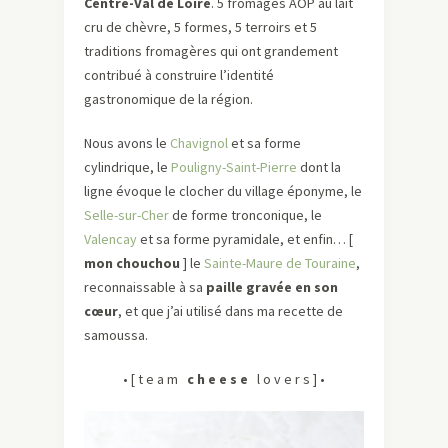
Centre-Val de Loire
. 5 fromages AOP au lait
cru de chèvre, 5 formes, 5 terroirs et 5
traditions fromagères qui ont grandement
contribué à construire l’identité
gastronomique de la région.
Nous avons le
Chavignol
et sa forme
cylindrique, le
Pouligny-Saint-Pierre
dont la
ligne évoque le clocher du village éponyme, le
Selle-sur-Cher
de forme tronconique, le
Valencay
et sa forme pyramidale, et enfin… [
mon chouchou
] le
Sainte-Maure de Touraine
,
reconnaissable à sa
paille gravée en son
cœur
, et que j’ai utilisé dans ma recette de
samoussa.
• [ t e a m
c h e e s e
l o v e r s ] •