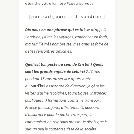
éteindre votre lumière #coeursurvous
[ p o r t r a i t g o u r m a n d – s a n d r i n e ]
Dis nous en une phrase qui es tu?
Je m’appelle
Sandrine, j’aime les voyages, randonner en forêt,
ma famille très nombreuse, mes amis et faire de
belles rencontres amicales.
Quel est ton poste au sein de Cristel ? Quels
sont les grands enjeux de celui-ci ?
J’étais
pendant 15 ans au service après vente
.
Aujourd’hui
assistante de direction
,
je gère les
visites d’usine (scolaires, touristiques, instances
publiques…) formations clients, le transport
France (messagerie, affrêtement), dossiers
d’assurance pour la partie transport, la
communication-relations presse. Je dirais que je
suis un peu le couteau suisse de la société
.