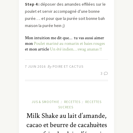
Step 4 :
déposer des amandes effilées sur le
poulet et servir accompagné d’une bonne
purée…. et pour que la purée soit bonne bah
maison la purée hein ;)
Mon intuition me dit que… tu vas aussi aimer
mon
Poulet mariné au romarin et baies rouges
et mon article
Un été indien… swag ananas !!
7 JUIN 2016
By
POIRE ET CACTUS
3
JUS & SMOOTHIE
RECETTES
RECETTES
/
/
SUCREES
Milk Shake au lait d’amande,
cacao et beurre de cacahuètes