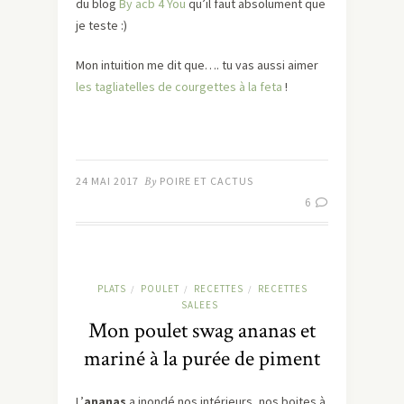
du blog
By acb 4 You
qu’il faut absolument que
je teste :)
Mon intuition me dit que…. tu vas aussi aimer
les tagliatelles de courgettes à la feta
!
24 MAI 2017
By
POIRE ET CACTUS
6
PLATS
POULET
RECETTES
RECETTES
/
/
/
SALEES
Mon poulet swag ananas et
mariné à la purée de piment
L’
ananas
a inondé nos intérieurs, nos boites à