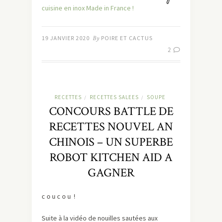
cuisine en inox Made in France !
19 JANVIER 2020
By
POIRE ET CACTUS
2
RECETTES
RECETTES SALEES
SOUPE
/
/
CONCOURS BATTLE DE
RECETTES NOUVEL AN
CHINOIS – UN SUPERBE
ROBOT KITCHEN AID A
GAGNER
c o u c o u !
Suite à la vidéo de nouilles sautées aux