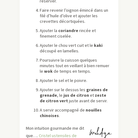
réserver.
Faire revenir l’oignon émincé dans un
filé d’huile d’olive et ajouter les
crevettes décortiquées.
Ajouter la
coriandre
rincée et
finement ciselée.
Ajouter le chou vert cuit et le
kaki
découpé en lamelles.
Poursuivre la cuisson quelques
minutes tout en veillant à bien remuer
le
wok
de temps en temps.
Ajouter le sel et le poivre.
Ajouter sur le dessus les
graines de
grenade
, le
jus de citron
et
zeste
de citron vert
juste avant de servir.
A servir accompagné de
nouilles
chinoises
.
Mon intuition gourmande me dit
que….
Cristel ustensiles de