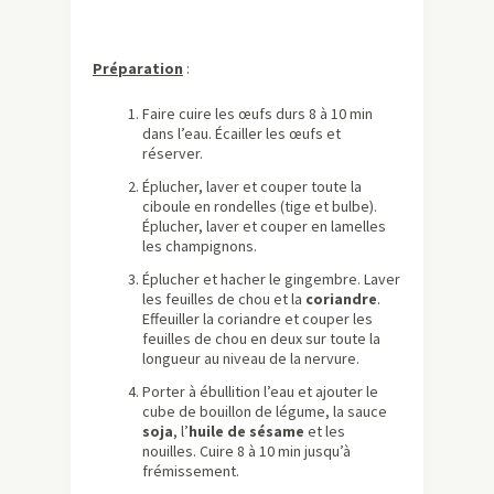
Préparation
:
Faire cuire les œufs durs 8 à 10 min
dans l’eau. Écailler les œufs et
réserver.
Éplucher, laver et couper toute la
ciboule en rondelles (tige et bulbe).
Éplucher, laver et couper en lamelles
les champignons.
Éplucher et hacher le gingembre. Laver
les feuilles de chou et la
coriandre
.
Effeuiller la coriandre et couper les
feuilles de chou en deux sur toute la
longueur au niveau de la nervure.
Porter à ébullition l’eau et ajouter le
cube de bouillon de légume, la sauce
soja
, l’
huile de sésame
et les
nouilles. Cuire 8 à 10 min jusqu’à
frémissement.