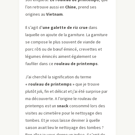
l’on retrouve aussi en
Chine
, prend ses
origines au
Vietnam
.
Il s’agit d’
une galette de riz crue
dans
laquelle on ajoute de la garniture. La garniture
se compose le plus souvent de viande de
porc rôti ou de bœuf émincé, crevettes et
légumes émincés aiment également se
faufiler dans ce
rouleau de printemps
.
J’ai cherché la signification du terme
« rouleau de printemps »
que je trouve
plutôt joli, fin et délicat et j’ai été surprise par
ma découverte. A l’origine le rouleau de
printemps est un
snack
consommé lors des
visites au cimetière pour le nettoyage des
tombes. Et je vous laisse deviner à quelle
saison avait lieu le nettoyage des tombes ?
Bon allez je vous donne un indice, il s’agit de