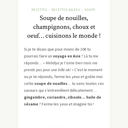
RECETTES
RECETTES SALEES
SOUPE
/
/
Soupe de nouilles,
champignons, choux et
oeuf… cuisinons le monde !
Si je te disais que pour moins de 10€ tu
pourrais faire un
voyage en Asie
? Là tu me
réponds…
« Mehdiya je t’aime bien mais me
prends pas pour une bille ok! »
C’est le moment
ou je te réponds, ferme les yeux et goûte moi
cette
soupe de nouilles
… tu sens toutes ces
saveurs qui s’entremêlent délicatement…
gingembre, coriandre, ciboule… huile de
sésame
? Ferme les yeux et imagine toi !