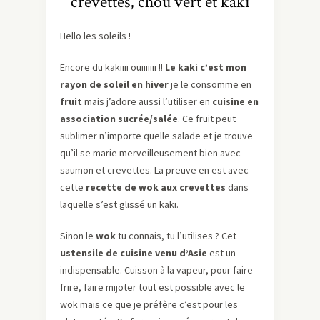
crevettes, chou vert et kaki
Hello les soleils !
Encore du kakiiii ouiiiiiii !!
Le kaki c’est mon
rayon de soleil en hiver
je le consomme en
fruit
mais j’adore aussi l’utiliser en
cuisine en
association sucrée/salée
. Ce fruit peut
sublimer n’importe quelle salade et je trouve
qu’il se marie merveilleusement bien avec
saumon et crevettes. La preuve en est avec
cette
recette de wok aux crevettes
dans
laquelle s’est glissé un kaki.
Sinon le
wok
tu connais, tu l’utilises ? Cet
ustensile de cuisine venu d’Asie
est un
indispensable. Cuisson à la vapeur, pour faire
frire, faire mijoter tout est possible avec le
wok mais ce que je préfère c’est pour les