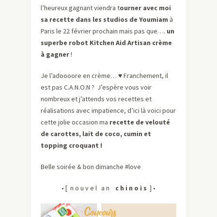
l’heureux gagnant viendra t
ourner avec moi
sa recette dans les studios de Youmiam
à
Paris le 22 février prochain mais pas que….
un
superbe robot Kitchen Aid Artisan crème
à gagner
!
Je l’adoooore en crème…
♥
Franchement, il
est pas C.A.N.O.N ? J’espère vous voir
nombreux et j’attends vos recettes et
réalisations avec impatience, d’ici là voici pour
cette jolie occasion ma
recette de velouté
de carottes, lait de coco, cumin et
topping croquant !
Belle soirée & bon dimanche #love
• [ n o u v e l a n
c h i n o i s
] •