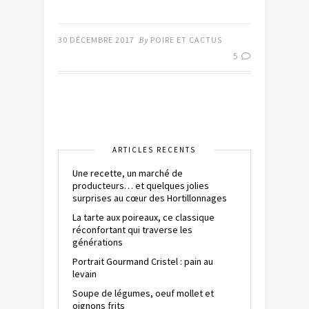
30 DÉCEMBRE 2017
By
POIRE ET CACTUS
5
ARTICLES RÉCENTS
Une recette, un marché de
producteurs… et quelques jolies
surprises au cœur des Hortillonnages
La tarte aux poireaux, ce classique
réconfortant qui traverse les
générations
Portrait Gourmand Cristel : pain au
levain
Soupe de légumes, oeuf mollet et
oignons frits