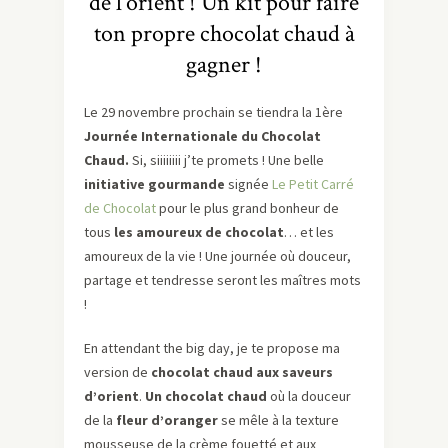
de l’orient ! Un kit pour faire
ton propre chocolat chaud à
gagner !
Le 29 novembre prochain se tiendra la 1ère
Journée Internationale du Chocolat
Chaud.
Si, siiiiiiii j’te promets ! Une belle
initiative gourmande
signée
Le Petit Carré
de Chocolat
pour le plus grand bonheur de
tous
les amoureux de chocolat
… et les
amoureux de la vie ! Une journée où douceur,
partage et tendresse seront les maîtres mots
!
En attendant the big day, je te propose ma
version de
chocolat chaud
aux saveurs
d’orient
.
Un chocolat chaud
où la douceur
de la
fleur d’oranger
se mêle à la texture
mousseuse de la crème fouetté et aux