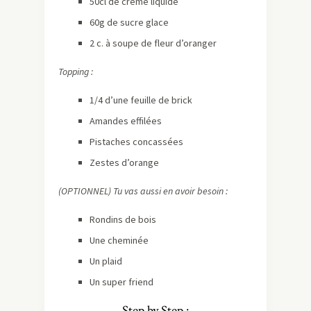
50cl de crème liquide
60g de sucre glace
2 c. à soupe de fleur d’oranger
Topping :
1/4 d’une feuille de brick
Amandes effilées
Pistaches concassées
Zestes d’orange
(OPTIONNEL) Tu vas aussi en avoir besoin :
Rondins de bois
Une cheminée
Un plaid
Un super friend
Step by Step :