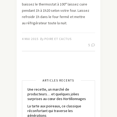
baissez le thermostat à 100° laissez cuire
pendant 1h à 1h20 selon votre four. Laissez
refroidir 1h dans le four fermé et mettre
au réfrigérateur toute la nuit.
4 MAI 2015
By
POIRE ET CACTUS
5
ARTICLES RÉCENTS
Une recette, un marché de
producteurs… et quelques jolies
surprises au cœur des Hortillonnages
La tarte aux poireaux, ce classique
réconfortant qui traverse les
générations