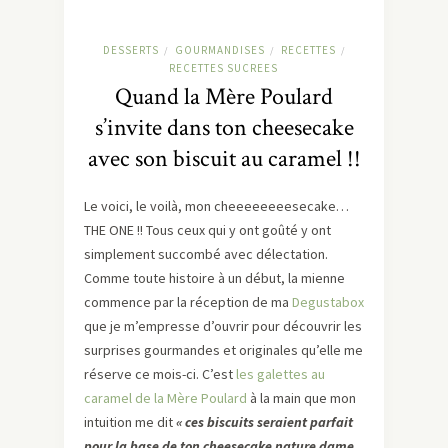
DESSERTS
GOURMANDISES
RECETTES
/
/
/
RECETTES SUCREES
Quand la Mère Poulard
s’invite dans ton cheesecake
avec son biscuit au caramel !!
Le voici, le voilà, mon cheeeeeeeesecake…
THE ONE !! Tous ceux qui y ont goûté y ont
simplement succombé avec délectation.
Comme toute histoire à un début, la mienne
commence par la réception de ma
Degustabox
que je m’empresse d’ouvrir pour découvrir les
surprises gourmandes et originales qu’elle me
réserve ce mois-ci. C’est
les galettes au
caramel de la Mère Poulard
à la main que mon
intuition me dit
« ces biscuits seraient parfait
pour la base de ton cheesecake nature dame