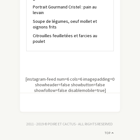
Portrait Gourmand Cristel : pain au
levain
Soupe de légumes, oeuf mollet et
oignons frits
Citrouilles feuilletées et farcies au
poulet
[instagram-feed num=6 cols=6 imagepadding=0
showheader=false showbutton=false
showfollow=false disablemobile=true]
2011 - 2019 © POIRE ET CACTUS - ALL RIGHTS RESERVED
TOP