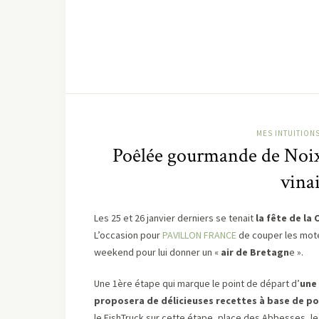
MES INTUITION
Poêlée gourmande de Noix
vina
Les 25 et 26 janvier derniers se tenait
la fête de la
L’occasion pour
PAVILLON FRANCE
de couper les mot
weekend pour lui donner un «
air de Bretagn
e ».
Une 1ère étape qui marque le point de départ d’
une 
proposera de délicieuses recettes à base de po
le FishTruck sur cette étape, place des Abbesses, 