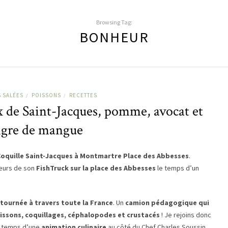
Browsing Tag:
BONHEUR
S SALÉES
POISSONS
RECETTES
/
/
 de Saint-Jacques, pomme, avocat et
igre de mangue
 Coquille Saint-Jacques à Montmartre Place des Abbesses
.
eurs de son
FishTruck sur la place des Abbesses
le temps d’un
tournée à travers toute la France
. Un
camion pédagogique qui
issons, coquillages, céphalopodes et crustacés
! Je rejoins donc
le temps d’une
animation culinaire
au côté du Chef Charles Soussin.