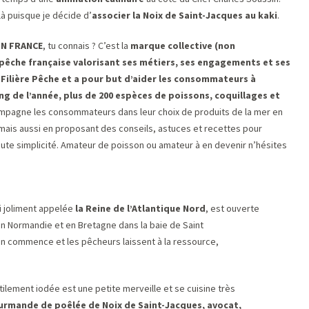
là puisque je décide d’
associer la Noix de Saint-Jacques au kaki
.
ON FRANCE
, tu connais ? C’est la
marque collective (non
 pêche française valorisant ses métiers, ses engagements et ses
 Filière Pêche et a pour but d’aider les consommateurs à
ong de l’année, plus de 200 espèces de poissons, coquillages et
mpagne les consommateurs dans leur choix de produits de la mer en
mais aussi en proposant des conseils, astuces et recettes pour
ute simplicité. Amateur de poisson ou amateur à en devenir n’hésites
si joliment appelée
la Reine de l’Atlantique Nord
, est ouverte
en Normandie et en Bretagne dans la baie de Saint
on commence et les pêcheurs laissent à la ressource,
tilement iodée est une petite merveille et se cuisine très
rmande de poêlée de Noix de Saint-Jacques, avocat,