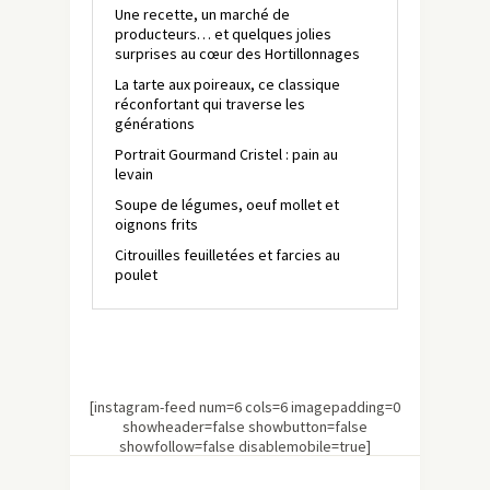
Une recette, un marché de
producteurs… et quelques jolies
surprises au cœur des Hortillonnages
La tarte aux poireaux, ce classique
réconfortant qui traverse les
générations
Portrait Gourmand Cristel : pain au
levain
Soupe de légumes, oeuf mollet et
oignons frits
Citrouilles feuilletées et farcies au
poulet
[instagram-feed num=6 cols=6 imagepadding=0
showheader=false showbutton=false
showfollow=false disablemobile=true]