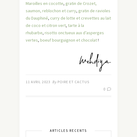
Maroilles en cocotte
,
gratin de Crozet,
saumon, reblochon et curry
,
gratin de ravioles
du Dauphiné
,
curry de lotte et crevettes au lait
de coco et citron vert
,
tarte à la
rhubarbe
,
risotto onctueux aux d’asperges
vertes
,
boeuf bourguignon et chocolat
!
11 AVRIL 2023
By
POIRE ET CACTUS
0
ARTICLES RÉCENTS