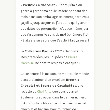
«
l’œuvre en chocolat
». Petite j’étais du
genre à garder ma poule intacte pendant des
mois dans son emballage tellement je trouvais
ça joli… jusqu’au jour ou j’ai appris qu’il y avait
des dates de péremption, c’est ce même jour
que j’ai compris le sens du mot éphémère #lol
Hé allez je suis sûre que t’as déjà fait ça aussi ?
La
Collection Pâques 2017
à découvrir
ici
.
Mes préférées, les Poupées de
Pierre
Marcolini
, ne sont-telles pas à
croquer
?
Cette année à la maison, on met tout le monde
d’accord autour d’un excellent
Brownie
Chocolat et Beurre de Cacahuètes
. Une
recette du
Chef Anto
que vous pourrait
également retrouver dans le dernier numéro
d’Afro Cooking Magazine. Un numéro spécial
chocolat et banane avec tout plein de