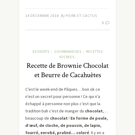
14 DÉCEMBRE 2018
By
POIRE ET CACTUS
6
DESSERTS
GOURMANDISES
RECETTES
/
/
SUCREES
Recette de Brownie Chocolat
et Beurre de Cacahuètes
C’est le week-end de Pâques… bon ok ce
n’est un secret pour personne ! Ce qui n’a
échappé à personne non plus c’est que la
tradition bah c’est de manger du
chocolat
,…
beaucoup de
chocolat
!
En forme de poule,
d’œuf, de cloche, de poussin, de lapin,
fourré, enrobé, praliné… coloré
. Il y en a