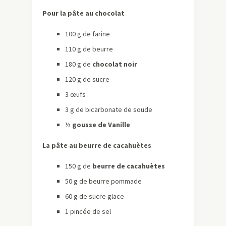
Pour la pâte au chocolat
100 g de farine
110 g de beurre
180 g de
chocolat noir
120 g de sucre
3 œufs
3 g de bicarbonate de soude
½
gousse de Vanille
La pâte au beurre de cacahuètes
150 g de
beurre de cacahuètes
50 g de beurre pommade
60 g de sucre glace
1 pincée de sel