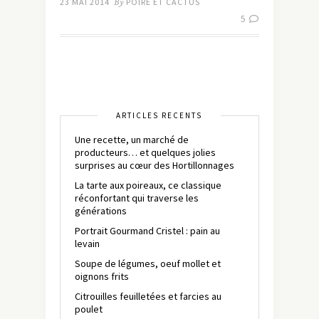
23 MAI 2014
By
POIRE ET CACTUS
5
ARTICLES RÉCENTS
Une recette, un marché de
producteurs… et quelques jolies
surprises au cœur des Hortillonnages
La tarte aux poireaux, ce classique
réconfortant qui traverse les
générations
Portrait Gourmand Cristel : pain au
levain
Soupe de légumes, oeuf mollet et
oignons frits
Citrouilles feuilletées et farcies au
poulet