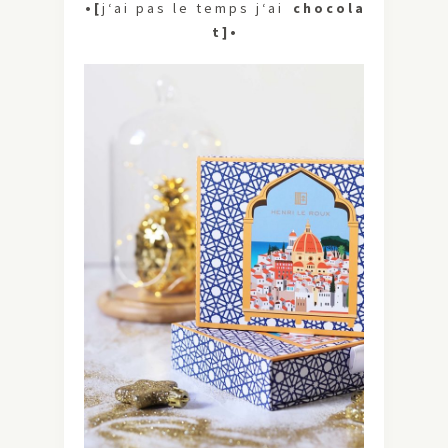
• [
j ‘ a i p a s l e t e m p s j ‘ a i
c h o c o l a
t ] •