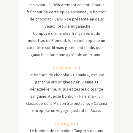
ans avant JC. Délicatement accentué par la
fraîcheur de cette épice ancienne, le bonbon
de chocolat « Carvi » se présente en deux
niveaux : praliné et ganache.
Composé d’amandes françaises et de
noisettes du Piémont, le praliné apporte un
caractère subtil mais gourmand tandis que la
ganache ajoute une agréable amertume.
[ c a t a m i a ]
Le bonbon de chocolat « Catania », est une
ganache aux origines péruvienne et
vénézuélienne, au jus et zestes d’orange
sanguine. Avec le bonbon « Palerme », un
classique de la Maison à la pistache, « Catania
» propose un voyage gustatif en Sicile.
[ t a n g e r ]
Le bonbon de chocolat « Tanger » est une