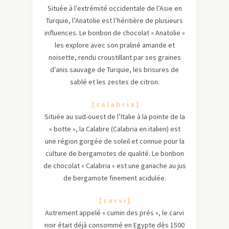
Située à l’extrémité occidentale de l’Asie en
Turquie, l’Anatolie est l’héritière de plusieurs
influences. Le bonbon de chocolat « Anatolie »
les explore avec son praliné amande et
noisette, rendu croustillant par ses graines
d’anis sauvage de Turquie, les brisures de
sablé et les zestes de citron.
[ c a l a b r i a ]
Située au sud-ouest de l’Italie à la pointe de la
« botte », la Calabre (Calabria en italien) est
une région gorgée de soleil et connue pour la
culture de bergamotes de qualité. Le bonbon
de chocolat « Calabria » est une ganache au jus
de bergamote finement acidulée.
[ c a r v i ]
Autrement appelé « cumin des prés », le carvi
noir était déjà consommé en Egypte dès 1500