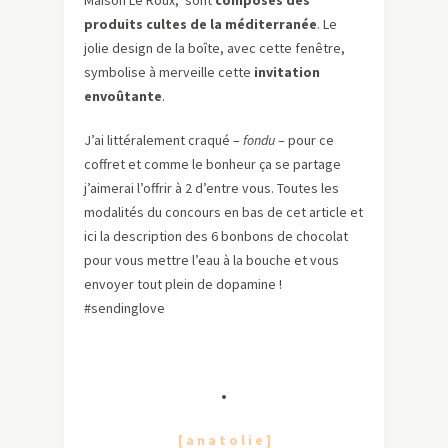
Maison Le Roux, sont
composés des
produits cultes de la méditerranée
. Le
jolie design de la boîte, avec cette fenêtre,
symbolise à merveille cette
invitation
envoûtante
.
J’ai littéralement craqué –
fondu
– pour ce
coffret et comme le bonheur ça se partage
j’aimerai l’offrir à 2 d’entre vous. Toutes les
modalités du concours en bas de cet article et
ici la description des 6 bonbons de chocolat
pour vous mettre l’eau à la bouche et vous
envoyer tout plein de dopamine !
#sendinglove
•
[ a n a t o l i e ]