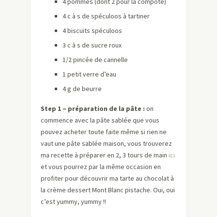
4 pommes (dont 2 pour la compote)
4 c à s de spéculoos à tartiner
4 biscuits spéculoos
3 c à s de sucre roux
1/2 pincée de cannelle
1 petit verre d’eau
4 g de beurre
Step 1 – préparation de la pâte :
on
commence avec la pâte sablée que vous
pouvez acheter toute faite même si rien ne
vaut une pâte sablée maison, vous trouverez
ma recette à préparer en 2, 3 tours de main
ici
et vous pourrez par la même occasion en
profiter pour découvrir ma tarte au chocolat à
la crème dessert Mont Blanc pistache. Oui, oui
c’est yummy, yummy !!