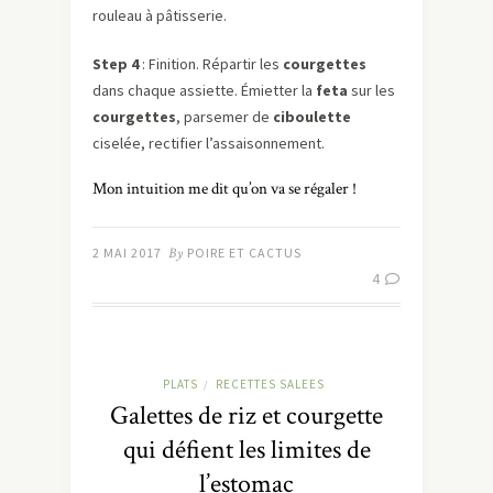
rouleau à pâtisserie.
Step 4
: Finition. Répartir les
courgettes
dans chaque assiette. Émietter la
feta
sur les
courgettes
, parsemer de
ciboulette
ciselée, rectifier l’assaisonnement.
Mon intuition me dit qu’on va se régaler !
2 MAI 2017
By
POIRE ET CACTUS
4
PLATS
RECETTES SALEES
/
Galettes de riz et courgette
qui défient les limites de
l’estomac