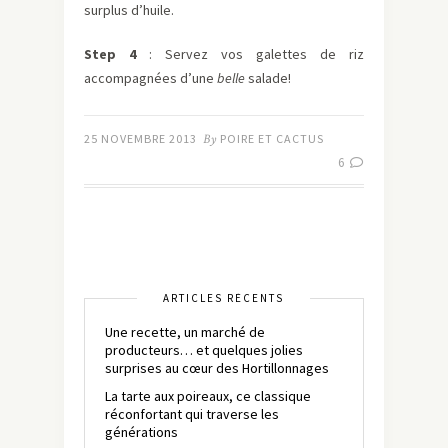
surplus d’huile.
Step 4
: Servez vos galettes de riz
accompagnées d’une
belle
salade!
25 NOVEMBRE 2013
By
POIRE ET CACTUS
6
ARTICLES RÉCENTS
Une recette, un marché de
producteurs… et quelques jolies
surprises au cœur des Hortillonnages
La tarte aux poireaux, ce classique
réconfortant qui traverse les
générations