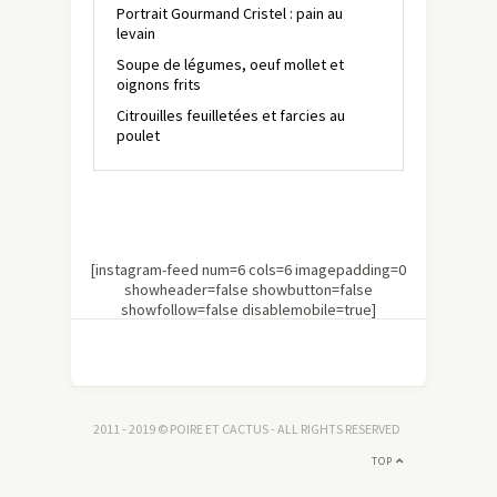
Portrait Gourmand Cristel : pain au
levain
Soupe de légumes, oeuf mollet et
oignons frits
Citrouilles feuilletées et farcies au
poulet
[instagram-feed num=6 cols=6 imagepadding=0
showheader=false showbutton=false
showfollow=false disablemobile=true]
2011 - 2019 © POIRE ET CACTUS - ALL RIGHTS RESERVED
TOP