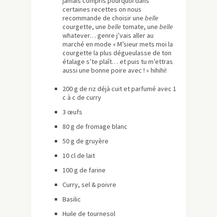
jamais compris pourquoi dans
certaines recettes on nous
recommande de choisir une
belle
courgette, une
belle
tomate, une
belle
whatever… genre j’vais aller au
marché en mode « M’sieur mets moi la
courgette la plus dégueulasse de ton
étalage s’te plaît… et puis tu m’ettras
aussi une bonne poire avec ! » hihihi!
200 g de riz déjà cuit et parfumé avec 1
c à c de curry
3 œufs
80 g de fromage blanc
50 g de gruyère
10 cl de lait
100 g de farine
Curry, sel & poivre
Basilic
Huile de tournesol