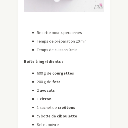
Recette pour 4 personnes
Temps de préparation 20 min
Temps de cuisson 0 min
Boîte à ingrédients :
600 g de
courgettes
200 g de
feta
2
avocats
1
citron
1 sachet de
croûtons
½ botte de
ciboulette
Sel et poivre