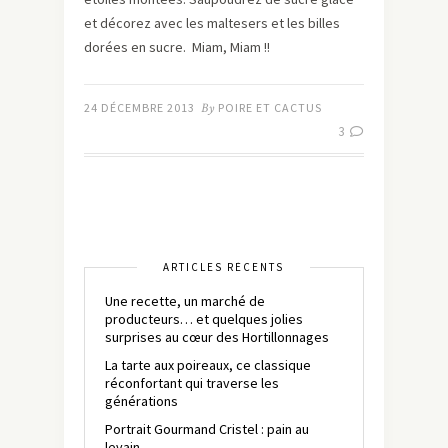
et décorez avec les maltesers et les billes
dorées en sucre. Miam, Miam !!
24 DÉCEMBRE 2013
By
POIRE ET CACTUS
3
ARTICLES RÉCENTS
Une recette, un marché de
producteurs… et quelques jolies
surprises au cœur des Hortillonnages
La tarte aux poireaux, ce classique
réconfortant qui traverse les
générations
Portrait Gourmand Cristel : pain au
levain