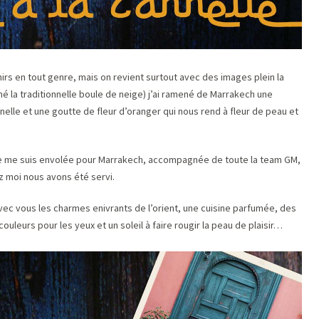
s en tout genre, mais on revient surtout avec des images plein la
né la traditionnelle boule de neige) j’ai ramené de Marrakech une
lle et une goutte de fleur d’oranger qui nous rend à fleur de peau et
e je me suis envolée pour Marrakech, accompagnée de toute la team GM,
ez moi nous avons été servi.
vec vous les charmes enivrants de l’orient, une cuisine parfumée, des
leurs pour les yeux et un soleil à faire rougir la peau de plaisir…