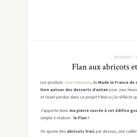
DESSERTS
/
Flan aux abricots e
Les produits
Jours Heureux
, du
Made in France de 
livre autour des desserts d’antan
pour Jour Heure
et fouet perdus dans ce projet !! Bon si j’ai réfléch
J’apporte donc
ma pierre sucrée à cet édifice g
simple à réaliser :
le Flan
!!
On ajoute des
abricots frais
par dessus, une cuillè