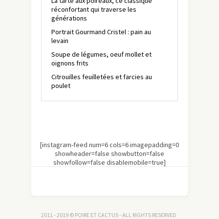
La tarte aux poireaux, ce classique
réconfortant qui traverse les
générations
Portrait Gourmand Cristel : pain au
levain
Soupe de légumes, oeuf mollet et
oignons frits
Citrouilles feuilletées et farcies au
poulet
[instagram-feed num=6 cols=6 imagepadding=0
showheader=false showbutton=false
showfollow=false disablemobile=true]
2011 - 2019 © POIRE ET CACTUS - ALL RIGHTS RESERVED