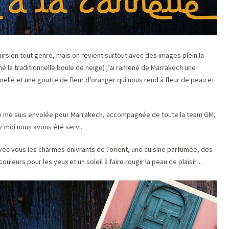
s en tout genre, mais on revient surtout avec des images plein la
né la traditionnelle boule de neige) j’ai ramené de Marrakech une
lle et une goutte de fleur d’oranger qui nous rend à fleur de peau et
e je me suis envolée pour Marrakech, accompagnée de toute la team GM,
ez moi nous avons été servi.
vec vous les charmes enivrants de l’orient, une cuisine parfumée, des
leurs pour les yeux et un soleil à faire rougir la peau de plaisir…