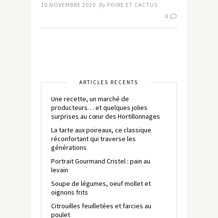
10 NOVEMBRE 2020
By
POIRE ET CACTUS
4
ARTICLES RÉCENTS
Une recette, un marché de
producteurs… et quelques jolies
surprises au cœur des Hortillonnages
La tarte aux poireaux, ce classique
réconfortant qui traverse les
générations
Portrait Gourmand Cristel : pain au
levain
Soupe de légumes, oeuf mollet et
oignons frits
Citrouilles feuilletées et farcies au
poulet