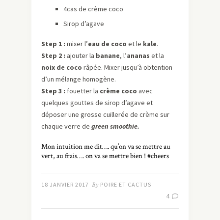
4cas de crème coco
Sirop d’agave
Step 1 :
mixer l’
eau de coco
et le
kale
.
Step 2 :
ajouter la
banane
, l’
ananas
et la
noix de coco
râpée. Mixer jusqu’à obtention
d’un mélange homogène.
Step 3 :
fouetter la
crème coco
avec
quelques gouttes de sirop d’agave et
déposer une grosse cuillerée de crème sur
chaque verre de
green smoothie.
Mon intuition me dit…. qu’on va se mettre au
vert, au frais…. on va se mettre bien ! #cheers
18 JANVIER 2017
By
POIRE ET CACTUS
4