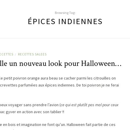
Browsing Tag:
ÉPICES INDIENNES
ECETTES
RECETTES SALEES
/
ille un nouveau look pour Halloween…
 petit poivron orange aura beau se cacher parmi les citrouilles on
crevettes parfumées aux épices indiennes. De toi poivron je ne ferai
 peux voyager sans prendre l’avion (
ce qui est plutôt pas mal pour ceux
mac gyver en action avec son tablier !!
le en bois et imagination ne font qu’un. Halloween fait partie de ces