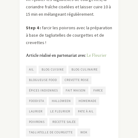
coriandre fraîche ciselées et laisser cuire 10 à
15 min en mélangeant régulièrement.
Step 4 :
farcir les poivrons avec la préparation
à base de tagliatelles de courgettes et de
crevettes !
Article réalisé en partenariat avec
Le Fleurier
AIL
BLOG CUISINE
BLOG CULINAIRE
BLOGUEUSE FOOD
CREVETTE ROSE
ÉPICES INDIENNES
FAIT MAISON
FARCE
FOODISTA
HALLOWEEN
HOMEMADE
LAURIER
LE FLEURIER
PATE À AIL
POIVRONS
RECETTE SALÉE
TAGLIATELLE DE COURGETTE
WOK