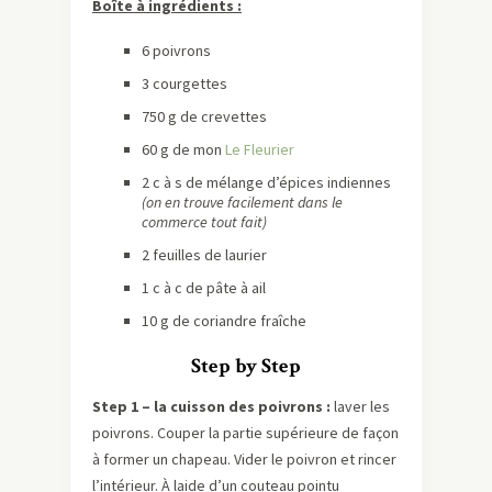
Boîte à ingrédients :
6 poivrons
3 courgettes
750 g de crevettes
60 g de mon
Le Fleurier
2 c à s de mélange d’épices indiennes
(on en trouve facilement dans le
commerce tout fait)
2 feuilles de laurier
1 c à c de pâte à ail
10 g de coriandre fraîche
Step by Step
Step 1 – la cuisson des poivrons :
laver les
poivrons. Couper la partie supérieure de façon
à former un chapeau. Vider le poivron et rincer
l’intérieur. À laide d’un couteau pointu