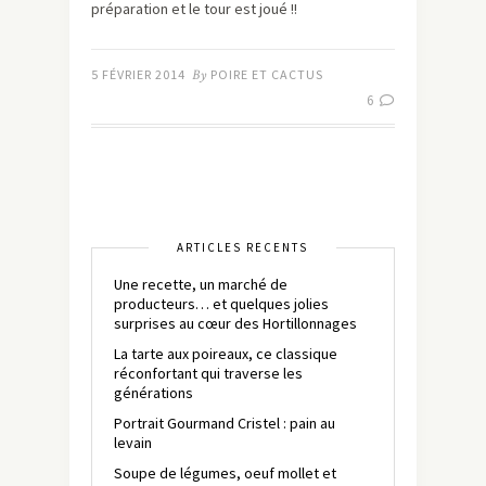
préparation et le tour est joué !!
5 FÉVRIER 2014
By
POIRE ET CACTUS
6
ARTICLES RÉCENTS
Une recette, un marché de
producteurs… et quelques jolies
surprises au cœur des Hortillonnages
La tarte aux poireaux, ce classique
réconfortant qui traverse les
générations
Portrait Gourmand Cristel : pain au
levain
Soupe de légumes, oeuf mollet et