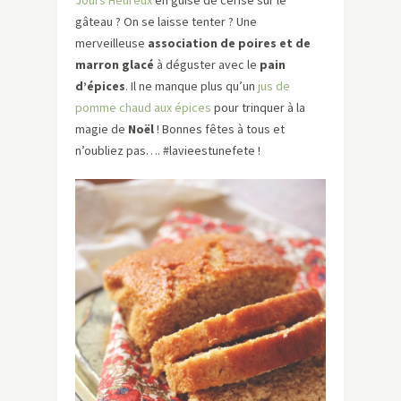
Jours Heureux
en guise de cerise sur le
gâteau ? On se laisse tenter ? Une
merveilleuse
association de poires et de
marron glacé
à déguster avec le
pain
d’épices
. Il ne manque plus qu’un
jus de
pomme chaud aux épices
pour trinquer à la
magie de
Noël
! Bonnes fêtes à tous et
n’oubliez pas…. #lavieestunefete !