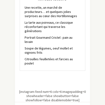
Une recette, un marché de
producteurs… et quelques jolies
surprises au cœur des Hortillonnages
La tarte aux poireaux, ce classique
réconfortant qui traverse les
générations
Portrait Gourmand Cristel : pain au
levain
Soupe de légumes, oeuf mollet et
oignons frits
Citrouilles feuilletées et farcies au
poulet
[instagram-feed num=6 cols=6 imagepadding=0
showheader=false showbutton=false
showfollow=false disablemobile=true]