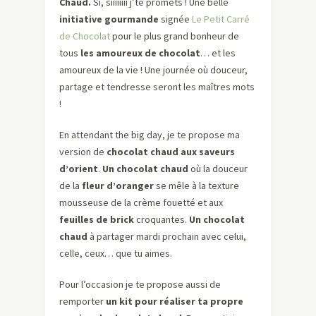
Chaud.
Si, siiiiiiii j’te promets ! Une belle
initiative gourmande
signée
Le Petit Carré
de Chocolat
pour le plus grand bonheur de
tous
les amoureux de chocolat
… et les
amoureux de la vie ! Une journée où douceur,
partage et tendresse seront les maîtres mots
!
En attendant the big day, je te propose ma
version de
chocolat chaud
aux saveurs
d’orient
.
Un chocolat chaud
où la douceur
de la
fleur d’oranger
se mêle à la texture
mousseuse de la crème fouetté et aux
feuilles de brick
croquantes.
Un chocolat
chaud
à partager mardi prochain avec celui,
celle, ceux… que tu aimes.
Pour l’occasion je te propose aussi de
remporter
un kit pour réaliser ta propre