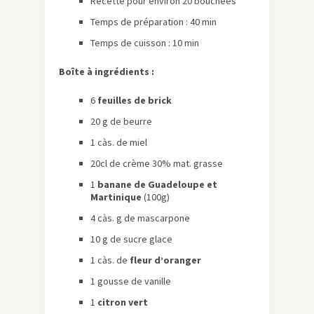
Recette pour environ 20 bouchées
Temps de préparation : 40 min
Temps de cuisson : 10 min
Boîte à ingrédients :
6
feuilles de brick
20 g de beurre
1 càs. de miel
20cl de crème 30% mat. grasse
1
banane de Guadeloupe et
Martinique
(100g)
4 càs. g de mascarpone
10 g de sucre glace
1 càs. de
fleur d’oranger
1 gousse de vanille
1
citron vert