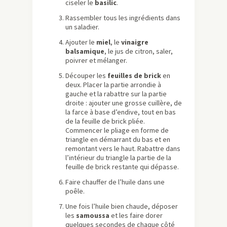
ciseler le
basilic
.
Rassembler tous les ingrédients dans
un saladier.
Ajouter le
miel
, le
vinaigre
balsamique
, le jus de citron, saler,
poivrer et mélanger.
Découper les
feuilles de brick
en
deux. Placer la partie arrondie à
gauche et la rabattre sur la partie
droite : ajouter une grosse cuillère, de
la farce à base d’endive, tout en bas
de la feuille de brick pliée.
Commencer le pliage en forme de
triangle en démarrant du bas et en
remontant vers le haut. Rabattre dans
l’intérieur du triangle la partie de la
feuille de brick restante qui dépasse.
Faire chauffer de l’huile dans une
poêle.
Une fois l’huile bien chaude, déposer
les
samoussa
et les faire dorer
quelques secondes de chaque côté