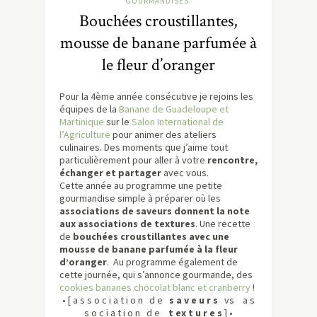
GOURMANDISES
Bouchées croustillantes,
mousse de banane parfumée à
le fleur d’oranger
Pour la 4ème année consécutive je rejoins les
équipes de la
Banane de Guadeloupe et
Martinique
sur le
Salon International de
l’Agriculture
pour animer des ateliers
culinaires. Des moments que j’aime tout
particulièrement pour aller à votre
rencontre,
échanger et partager
avec vous.
Cette année au programme une petite
gourmandise simple à préparer où les
associations de saveurs donnent la note
aux associations de textures
. Une recette
de
bouchées croustillantes avec une
mousse de banane parfumée à la fleur
d’oranger
. Au programme également de
cette journée, qui s’annonce gourmande, des
cookies bananes chocolat blanc et cranberry
!
• [ a s s o c i a t i o n d e
s a v e u r s
vs a s
s o c i a t i o n d e
t ex t u r e s
] •