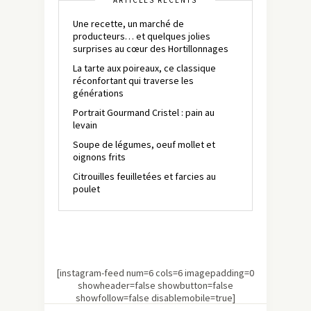
ARTICLES RÉCENTS
Une recette, un marché de
producteurs… et quelques jolies
surprises au cœur des Hortillonnages
La tarte aux poireaux, ce classique
réconfortant qui traverse les
générations
Portrait Gourmand Cristel : pain au
levain
Soupe de légumes, oeuf mollet et
oignons frits
Citrouilles feuilletées et farcies au
poulet
[instagram-feed num=6 cols=6 imagepadding=0
showheader=false showbutton=false
showfollow=false disablemobile=true]