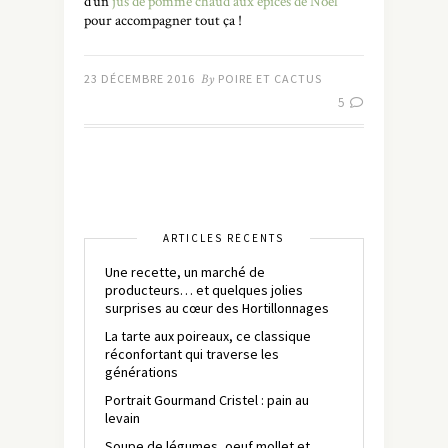
d’un
jus de pomme chaud aux épices de Noël
pour accompagner tout ça !
23 DÉCEMBRE 2016
By
POIRE ET CACTUS
5
ARTICLES RÉCENTS
Une recette, un marché de
producteurs… et quelques jolies
surprises au cœur des Hortillonnages
La tarte aux poireaux, ce classique
réconfortant qui traverse les
générations
Portrait Gourmand Cristel : pain au
levain
Soupe de légumes, oeuf mollet et