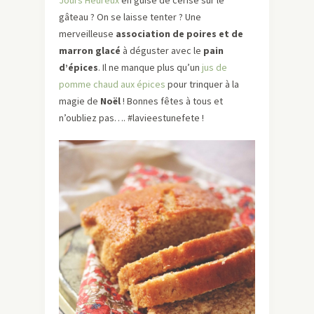
Jours Heureux
en guise de cerise sur le
gâteau ? On se laisse tenter ? Une
merveilleuse
association de poires et de
marron glacé
à déguster avec le
pain
d’épices
. Il ne manque plus qu’un
jus de
pomme chaud aux épices
pour trinquer à la
magie de
Noël
! Bonnes fêtes à tous et
n’oubliez pas…. #lavieestunefete !