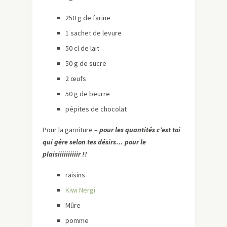
250 g de farine
1 sachet de levure
50 cl de lait
50 g de sucre
2 œufs
50 g de beurre
pépites de chocolat
Pour la garniture –
pour les quantités c’est toi
qui gère selon tes désirs… pour le
plaisiiiiiiiiiir !!
raisins
Kiwi Nergi
Mûre
pomme