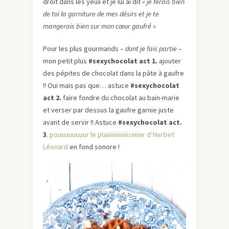
droit dans les yeux et je lui ai dit
« je ferais bien
de toi la garniture de mes désirs et je te
mangerais bien sur mon cœur gaufré »
Pour les plus gourmands –
dont je fais partie
–
mon petit plus
#sexychocolat act 1.
ajouter
des pépites de chocolat dans la pâte à gaufre
!! Oui mais pas que… astuce
#sexychocolat
act 2.
faire fondre du chocolat au bain-marie
et verser par dessus la gaufre garnie juste
avant de servir !! Astuce
#sexychocolat act.
3
.
pouuuuuuuur le plaiiiiiiiiiiiiiisiiiiiiir d’Herbet
Léonard
en fond sonore !