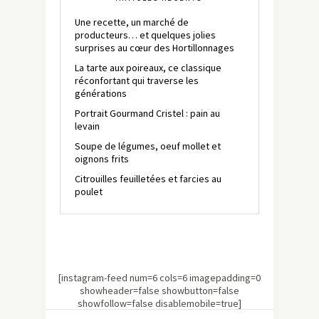
Une recette, un marché de
producteurs… et quelques jolies
surprises au cœur des Hortillonnages
La tarte aux poireaux, ce classique
réconfortant qui traverse les
générations
Portrait Gourmand Cristel : pain au
levain
Soupe de légumes, oeuf mollet et
oignons frits
Citrouilles feuilletées et farcies au
poulet
[instagram-feed num=6 cols=6 imagepadding=0
showheader=false showbutton=false
showfollow=false disablemobile=true]