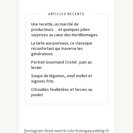
ARTICLES RÉCENTS
Une recette, un marché de
producteurs… et quelques jolies
surprises au cœur des Hortillonnages
La tarte aux poireaux, ce classique
réconfortant qui traverse les
générations
Portrait Gourmand Cristel : pain au
levain
Soupe de légumes, oeuf mollet et
oignons frits
Citrouilles feuilletées et farcies au
poulet
[instagram-feed num=6 cols=6 imagepadding=0