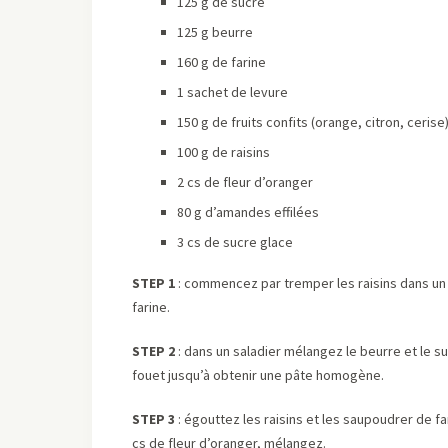
125 g de sucre
125 g beurre
160 g de farine
1 sachet de levure
150 g de fruits confits (orange, citron, cerise
100 g de raisins
2 cs de fleur d’oranger
80 g d’amandes effilées
3 cs de sucre glace
STEP 1
: commencez par tremper les raisins dans un 
farine.
STEP 2
: dans un saladier mélangez le beurre et le suc
fouet jusqu’à obtenir une pâte homogène.
STEP 3
: égouttez les raisins et les saupoudrer de far
cs de fleur d’oranger, mélangez.