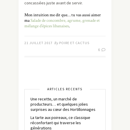
concassées juste avant de servir.
Mon intuition me dit que… tu vas aussi aimer
ma
Salade de concombre, agrume, grenade et
mélange d’épices libanaises
.
21 JUILLET 2017
By
POIRE ET CACTUS
6
ARTICLES RÉCENTS
Une recette, un marché de
producteurs… et quelques jolies
surprises au cœur des Hortillonnages
La tarte aux poireaux, ce classique
réconfortant qui traverse les
générations