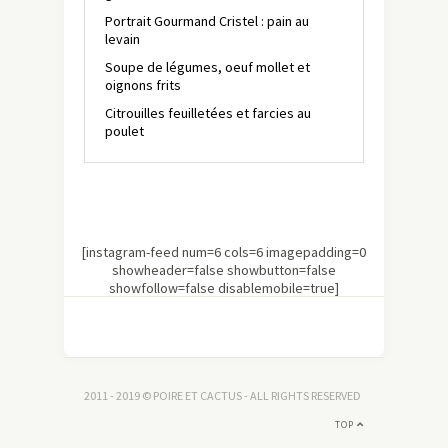
Portrait Gourmand Cristel : pain au
levain
Soupe de légumes, oeuf mollet et
oignons frits
Citrouilles feuilletées et farcies au
poulet
[instagram-feed num=6 cols=6 imagepadding=0
showheader=false showbutton=false
showfollow=false disablemobile=true]
2011 - 2019 © POIRE ET CACTUS - ALL RIGHTS RESERVED
TOP