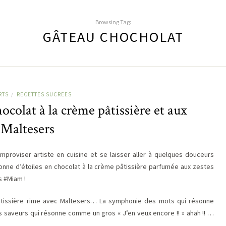
Browsing Tag:
GÂTEAU CHOCHOLAT
RTS
RECETTES SUCREES
/
colat à la crème pâtissière et aux
Maltesers
improviser artiste en cuisine et se laisser aller à quelques douceurs
nne d’étoiles en chocolat à la crème pâtissière parfumée aux zestes
s #Miam !
tissière rime avec Maltesers… La symphonie des mots qui résonne
aveurs qui résonne comme un gros « J’en veux encore !! » ahah !! …