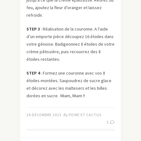
jusqu’à ce que la crème épaississe. Retirez du
feu, ajoutez la fleur d’oranger et laissez
refroidir.
STEP 3
: Réalisation de la couronne. A l’aide
d’un emporte pièce découpez 16 étoiles dans
votre génoise. Badigeonnez 8 étoiles de votre
crème pâtissière, puis recouvrez des 8
étoiles restantes.
STEP 4
: Formez une couronne avec vos 8
étoiles montées. Saupoudrez de sucre glace
et décorez avec les maltesers et les billes
dorées en sucre. Miam, Miam !!
24 DÉCEMBRE 2013
By
POIRE ET CACTUS
3