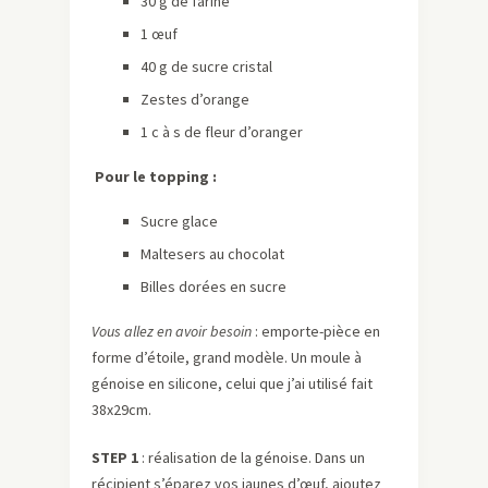
30 g de farine
1 œuf
40 g de sucre cristal
Zestes d’orange
1 c à s de fleur d’oranger
Pour le topping :
Sucre glace
Maltesers au chocolat
Billes dorées en sucre
Vous allez en avoir besoin
: emporte-pièce en
forme d’étoile, grand modèle. Un moule à
génoise en silicone, celui que j’ai utilisé fait
38x29cm.
STEP 1
: réalisation de la génoise. Dans un
récipient s’éparez vos jaunes d’œuf, ajoutez