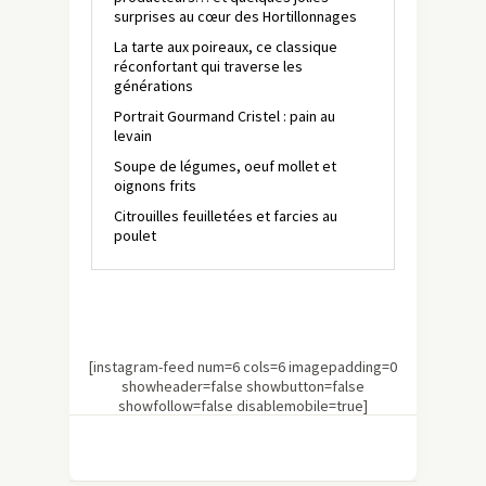
surprises au cœur des Hortillonnages
La tarte aux poireaux, ce classique
réconfortant qui traverse les
générations
Portrait Gourmand Cristel : pain au
levain
Soupe de légumes, oeuf mollet et
oignons frits
Citrouilles feuilletées et farcies au
poulet
[instagram-feed num=6 cols=6 imagepadding=0
showheader=false showbutton=false
showfollow=false disablemobile=true]