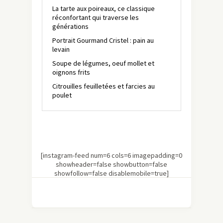
La tarte aux poireaux, ce classique
réconfortant qui traverse les
générations
Portrait Gourmand Cristel : pain au
levain
Soupe de légumes, oeuf mollet et
oignons frits
Citrouilles feuilletées et farcies au
poulet
[instagram-feed num=6 cols=6 imagepadding=0
showheader=false showbutton=false
showfollow=false disablemobile=true]