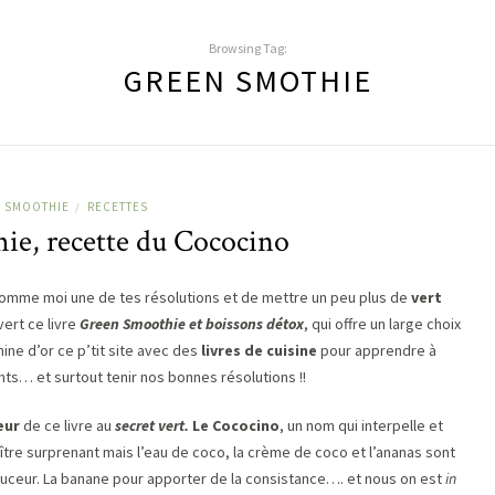
Browsing Tag:
GREEN SMOTHIE
& SMOOTHIE
RECETTES
/
ie, recette du Cococino
 comme moi une de tes résolutions et de mettre un peu plus de
vert
ert ce livre
Green Smoothie et boissons détox
, qui offre un large choix
mine d’or ce p’tit site avec des
livres de cuisine
pour apprendre à
nts… et surtout tenir nos bonnes résolutions !!
œur
de ce livre au
secret vert.
Le Cococino
, un nom qui interpelle et
ître surprenant mais l’eau de coco, la crème de coco et l’ananas sont
douceur. La banane pour apporter de la consistance…. et nous on est
in