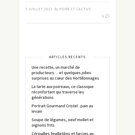
5 JUILLET 2013
By
POIRE ET CACTUS
6
ARTICLES RÉCENTS
Une recette, un marché de
producteurs… et quelques jolies
surprises au cœur des Hortillonnages
La tarte aux poireaux, ce classique
réconfortant qui traverse les
générations
Portrait Gourmand Cristel : pain au
levain
Soupe de légumes, oeuf mollet et
oignons frits
Citrouilles feuilletées et farcies au