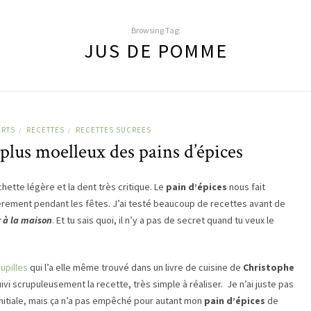
Browsing Tag:
JUS DE POMME
ERTS
RECETTES
RECETTES SUCREES
/
/
plus moelleux des pains d’épices
chette légère et la dent très critique. Le
pain d’épices
nous fait
lièrement pendant les fêtes. J’ai testé beaucoup de recettes avant de
r à la maison
. Et tu sais quoi, il n’y a pas de secret quand tu veux le
Pupilles
qui l’a elle même trouvé dans un livre de cuisine de
Christophe
suivi scrupuleusement la recette, très simple à réaliser. Je n’ai juste pas
 initiale, mais ça n’a pas empêché pour autant mon
pain d’épices
de