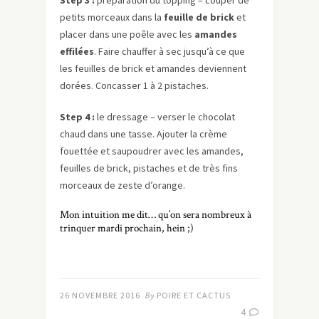
Step 3 :
préparation du topping – couper de
petits morceaux dans la
feuille de brick
et
placer dans une poêle avec les
amandes
effilées
. Faire chauffer à sec jusqu’à ce que
les feuilles de brick et amandes deviennent
dorées. Concasser 1 à 2 pistaches.
Step 4 :
le dressage – verser le chocolat
chaud dans une tasse. Ajouter la crème
fouettée et saupoudrer avec les amandes,
feuilles de brick, pistaches et de très fins
morceaux de zeste d’orange.
Mon intuition me dit… qu’on sera nombreux à
trinquer mardi prochain, hein ;)
26 NOVEMBRE 2016
By
POIRE ET CACTUS
4