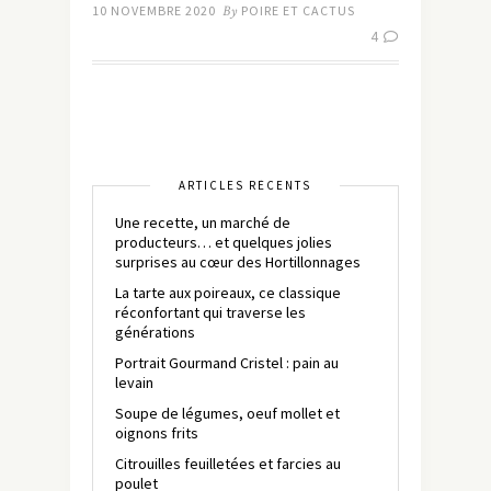
10 NOVEMBRE 2020
By
POIRE ET CACTUS
4
ARTICLES RÉCENTS
Une recette, un marché de
producteurs… et quelques jolies
surprises au cœur des Hortillonnages
La tarte aux poireaux, ce classique
réconfortant qui traverse les
générations
Portrait Gourmand Cristel : pain au
levain
Soupe de légumes, oeuf mollet et
oignons frits
Citrouilles feuilletées et farcies au
poulet