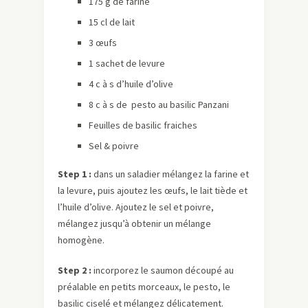
175 g de farine
15 cl de lait
3 œufs
1 sachet de levure
4 c à s d’huile d’olive
8 c à s de pesto au basilic Panzani
Feuilles de basilic fraiches
Sel & poivre
Step 1 :
dans un saladier mélangez la farine et
la levure, puis ajoutez les œufs, le lait tiède et
l’huile d’olive. Ajoutez le sel et poivre,
mélangez jusqu’à obtenir un mélange
homogène.
Step 2 :
incorporez le saumon découpé au
préalable en petits morceaux, le pesto, le
basilic ciselé et mélangez délicatement.