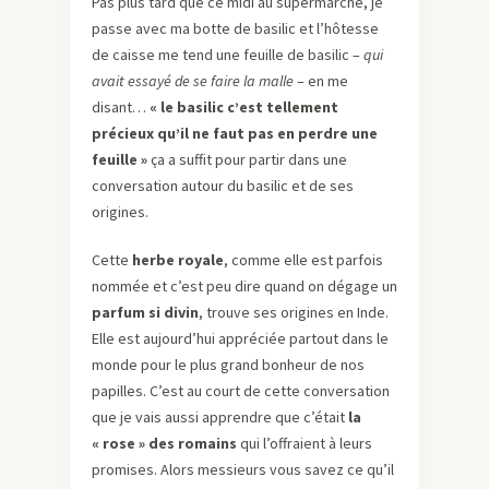
Pas plus tard que ce midi au supermarché, je
passe avec ma botte de basilic et l’hôtesse
de caisse me tend une feuille de basilic –
qui
avait essayé de se faire la malle
– en me
disant…
« le basilic c’est tellement
précieux qu’il ne faut pas en perdre une
feuille »
ça a suffit pour partir dans une
conversation autour du basilic et de ses
origines.
Cette
herbe royale
, comme elle est parfois
nommée et c’est peu dire quand on dégage un
parfum si divin
, trouve ses origines en Inde.
Elle est aujourd’hui appréciée partout dans le
monde pour le plus grand bonheur de nos
papilles. C’est au court de cette conversation
que je vais aussi apprendre que c’était
la
« rose » des romains
qui l’offraient à leurs
promises. Alors messieurs vous savez ce qu’il