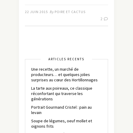
22 JUIN 2015
By
POIRE ET CACTUS
2
ARTICLES RÉCENTS
Une recette, un marché de
producteurs… et quelques jolies
surprises au cœur des Hortillonnages
La tarte aux poireaux, ce classique
réconfortant qui traverse les
générations
Portrait Gourmand Cristel : pain au
levain
Soupe de légumes, oeuf mollet et
oignons frits