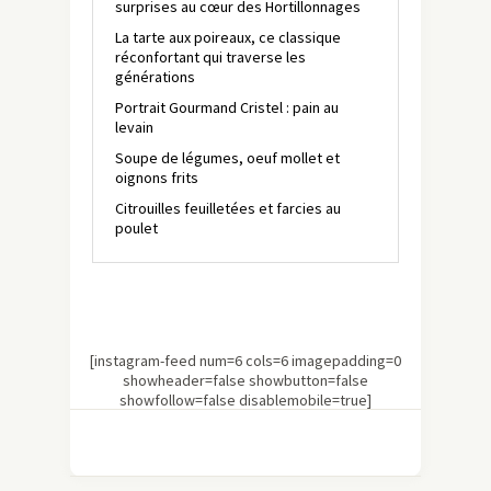
surprises au cœur des Hortillonnages
La tarte aux poireaux, ce classique
réconfortant qui traverse les
générations
Portrait Gourmand Cristel : pain au
levain
Soupe de légumes, oeuf mollet et
oignons frits
Citrouilles feuilletées et farcies au
poulet
[instagram-feed num=6 cols=6 imagepadding=0
showheader=false showbutton=false
showfollow=false disablemobile=true]