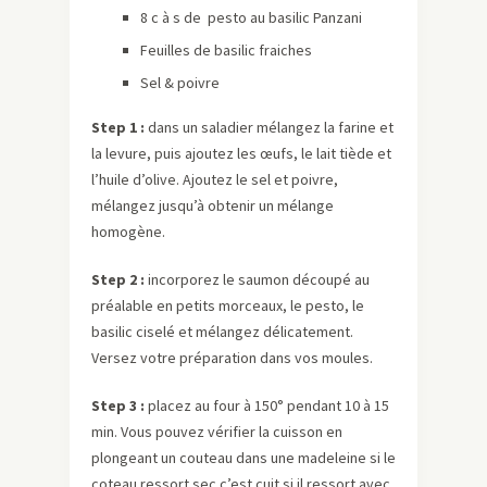
8 c à s de pesto au basilic Panzani
Feuilles de basilic fraiches
Sel & poivre
Step 1 :
dans un saladier mélangez la farine et
la levure, puis ajoutez les œufs, le lait tiède et
l’huile d’olive. Ajoutez le sel et poivre,
mélangez jusqu’à obtenir un mélange
homogène.
Step 2 :
incorporez le saumon découpé au
préalable en petits morceaux, le pesto, le
basilic ciselé et mélangez délicatement.
Versez votre préparation dans vos moules.
Step 3 :
placez au four à 150° pendant 10 à 15
min. Vous pouvez vérifier la cuisson en
plongeant un couteau dans une madeleine si le
coteau ressort sec c’est cuit si il ressort avec