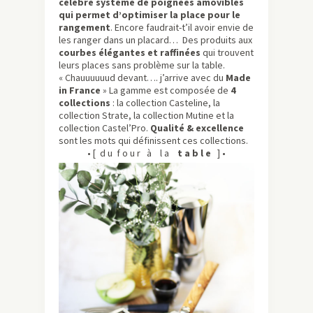
célèbre système de poignées amovibles
qui permet d’optimiser la place pour le
rangement
. Encore faudrait-t’il avoir envie de
les ranger dans un placard… Des produits aux
courbes élégantes et raffinées
qui trouvent
leurs places sans problème sur la table.
« Chauuuuuud devant…. j’arrive avec du
Made
in France
» La gamme est composée de
4
collections
: la collection Casteline, la
collection Strate, la collection Mutine et la
collection Castel’Pro.
Qualité & excellence
sont les mots qui définissent ces collections.
• [ d u f o u r à l a
t a b l e
] •