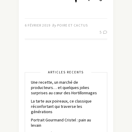
6 FÉVRIER 2019
By
POIRE ET CACTUS
5
ARTICLES RÉCENTS
Une recette, un marché de
producteurs… et quelques jolies
surprises au cœur des Hortillonnages
La tarte aux poireaux, ce classique
réconfortant qui traverse les
générations
Portrait Gourmand Cristel : pain au
levain