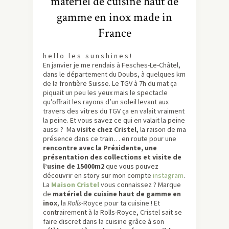
matériel de cuisine haut de
gamme en inox made in
France
h e l l o l e s s u n s h i n e s !
En janvier je me rendais à Fesches-Le-Châtel,
dans le département du Doubs, à quelques km
de la frontière Suisse. Le TGV à 7h du mat ça
piquait un peu les yeux mais le spectacle
qu’offrait les rayons d’un soleil levant aux
travers des vitres du TGV ça en valait vraiment
la peine. Et vous savez ce qui en valait la peine
aussi ? Ma
visite chez Cristel
, la raison de ma
présence dans ce train… en route pour une
rencontre avec la Présidente, une
présentation des collections et visite de
l’usine de 15000m2
que vous pouvez
découvrir en story sur mon compte
instagram
.
La
Maison Cristel
vous connaissez ? Marque
de
matériel de cuisine haut de gamme en
inox
, la
Rolls
-Royce
pour ta cuisine ! Et
contrairement à la Rolls-Royce, Cristel sait se
faire discret dans la cuisine grâce à son