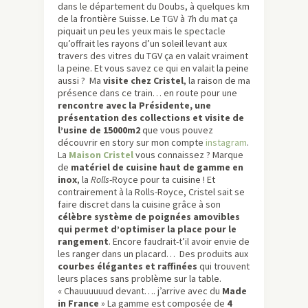
dans le département du Doubs, à quelques km
de la frontière Suisse. Le TGV à 7h du mat ça
piquait un peu les yeux mais le spectacle
qu’offrait les rayons d’un soleil levant aux
travers des vitres du TGV ça en valait vraiment
la peine. Et vous savez ce qui en valait la peine
aussi ? Ma
visite chez Cristel
, la raison de ma
présence dans ce train… en route pour une
rencontre avec la Présidente, une
présentation des collections et visite de
l’usine de 15000m2
que vous pouvez
découvrir en story sur mon compte
instagram
.
La
Maison Cristel
vous connaissez ? Marque
de
matériel de cuisine haut de gamme en
inox
, la
Rolls
-Royce
pour ta cuisine ! Et
contrairement à la Rolls-Royce, Cristel sait se
faire discret dans la cuisine grâce à son
célèbre système de poignées amovibles
qui permet d’optimiser la place pour le
rangement
. Encore faudrait-t’il avoir envie de
les ranger dans un placard… Des produits aux
courbes élégantes et raffinées
qui trouvent
leurs places sans problème sur la table.
« Chauuuuuud devant…. j’arrive avec du
Made
in France
» La gamme est composée de
4