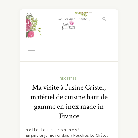
RECETTES
Ma visite à l’usine Cristel,
matériel de cuisine haut de
gamme en inox made in
France
h e l l o l e s s u n s h i n e s !
En janvier je me rendais à Fesches-Le-Châtel,