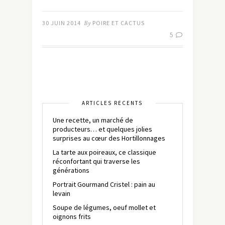
30 JUIN 2014
By
POIRE ET CACTUS
5
ARTICLES RÉCENTS
Une recette, un marché de
producteurs… et quelques jolies
surprises au cœur des Hortillonnages
La tarte aux poireaux, ce classique
réconfortant qui traverse les
générations
Portrait Gourmand Cristel : pain au
levain
Soupe de légumes, oeuf mollet et
oignons frits