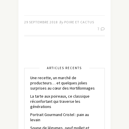
29 SEPTEMBRE 2018
By
POIRE ET CACTUS
7
ARTICLES RÉCENTS
Une recette, un marché de
producteurs… et quelques jolies
surprises au cœur des Hortillonnages
La tarte aux poireaux, ce classique
réconfortant qui traverse les
générations
Portrait Gourmand Cristel : pain au
levain
Soupe de légumes, oeuf mollet et