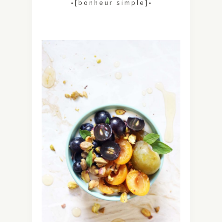
• [ b o n h e u r s i m p l e ] •