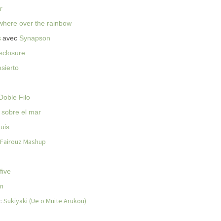
r
here over the rainbow
s
avec
Synapson
sclosure
esierto
Doble Filo
sobre el mar
uis
 Fairouz Mashup
five
n
c
Sukiyaki (Ue o Muite Arukou)