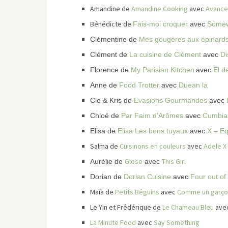
Amandine de
Amandine Cooking
avec
Avance
Bénédicte de
Fais-moi croquer
avec
Somew
Clémentine de
Mes gougères aux épinard
Clément de
La cuisine de Clément
avec
Di
Florence de
My Parisian Kitchen
avec
El d
Anne de
Food Trotter
avec
Duean la
Clo & Kris de
Evasions Gourmandes
avec
Chloé de
Par Faim d’Arômes
avec
Cumbia 
Elisa de
Elisa Les bons tuyaux
avec
X – Eq
Salma de
Cuisinons en couleurs
avec
Adele X
Glose
This Girl
Aurélie de
avec
Dorian de
Dorian Cuisine
avec
Four out of 
Maïa de
Petits Béguins
avec
Comme un garço
Le Yin et Frédérique de
Le Chameau Bleu
ave
La Minute Food
avec
Say Something