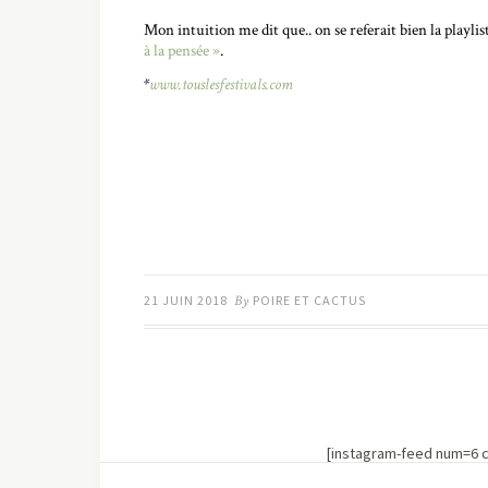
Mon intuition me dit que.. on se referait bien la playlis
à la pensée »
.
*
www.touslesfestivals.com
21 JUIN 2018
By
POIRE ET CACTUS
[instagram-feed num=6 