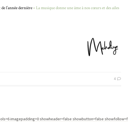
t de l’année dernière
« La musique donne une âme à nos cœurs et des ailes
4
cols=6 imagepadding=0 showheader=false showbutton=false showfollow=fa