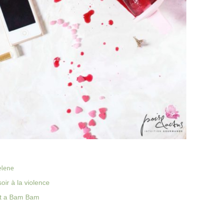
elene
oir à la violence
t a Bam Bam