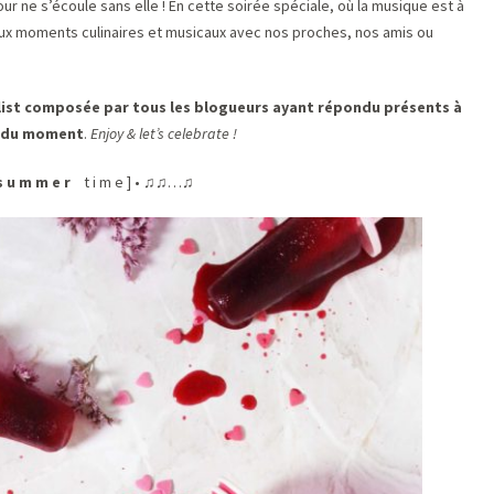
jour ne s’écoule sans elle ! En cette soirée spéciale, où la musique est à
doux moments culinaires et musicaux avec nos proches, nos amis ou
list composée par tous les blogueurs ayant répondu présents à
s du moment
.
Enjoy & let’s celebrate !
s u m m e r
t i m e ] • ♫♫…♫