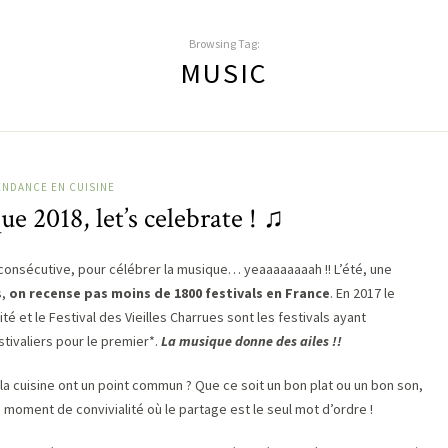
Browsing Tag:
MUSIC
ENDANCE EN CUISINE
ue 2018, let’s celebrate ! ♫
consécutive, pour célébrer la musique… yeaaaaaaaah !! L’été, une
s,
on recense pas moins de 1800 festivals en France
. En 2017 le
té et le Festival des Vieilles Charrues sont les festivals ayant
stivaliers pour le premier*.
La musique donne des ailes !!
la cuisine ont un point commun ? Que ce soit un bon plat ou un bon son,
 moment de convivialité où le partage est le seul mot d’ordre !