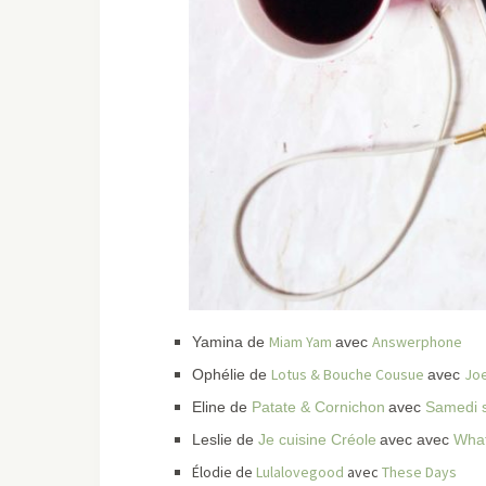
Miam Yam
Answerphone
Yamina de
avec
Lotus & Bouche Cousue
Jo
Ophélie de
avec
Eline de
Patate & Cornichon
avec
Samedi s
Leslie de
Je cuisine Créole
avec avec
Wha
Élodie de
Lulalovegood
avec
These Days