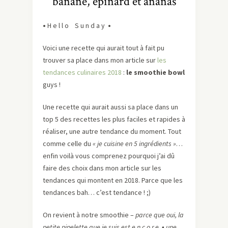
banane, épinard et ananas
•
H e l l o S u n d a y
•
Voici une recette qui aurait tout à fait pu
trouver sa place dans mon article sur
les
tendances culinaires 2018
:
le smoothie bowl
guys !
Une recette qui aurait aussi sa place dans un
top 5 des recettes les plus faciles et rapides à
réaliser, une autre tendance du moment. Tout
comme celle du
« je cuisine en 5 ingrédients »
…
enfin voilà vous comprenez pourquoi j’ai dû
faire des choix dans mon article sur les
tendances qui montent en 2018. Parce que les
tendances bah… c’est tendance ! ;)
On revient à notre smoothie –
parce que oui, la
petite pipelette que je suis est e.n.c.o.r.e
•
une