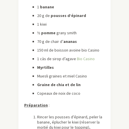
1 ​​
banane
20 g de ​​
pousses d’épinard
1 kiwi
½
pomme
grany smith
70 g de chair d’
​a​nanas
150 ml de boisson avoine bio Casino
1 càs de sirop d’agave
Bio Casino
Myrtilles
Muesli graines et miel Casino
Graine de chia et de lin
Copeaux de noix de coco
Préparation
:
Rincer les pousses d’épinard, peler la
banane, éplucher le kiwi (réserver la
moitié du kiwi pour le topping),