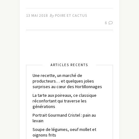
13 MAI 2018
By
POIRE ET CACTUS
6
ARTICLES RÉCENTS
Une recette, un marché de
producteurs… et quelques jolies
surprises au cœur des Hortillonnages
La tarte aux poireaux, ce classique
réconfortant qui traverse les
générations
Portrait Gourmand Cristel : pain au
levain
Soupe de légumes, oeuf mollet et
oignons frits