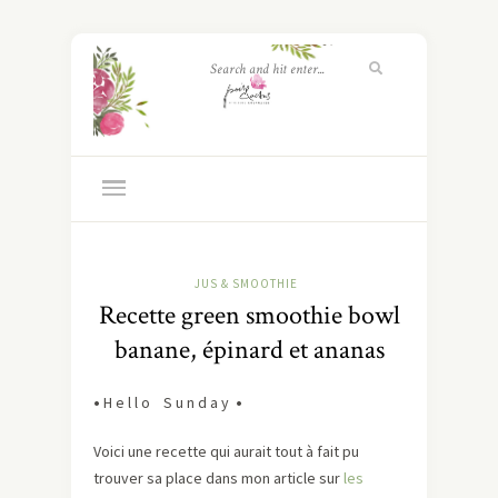
JUS & SMOOTHIE
Recette green smoothie bowl
banane, épinard et ananas
•
H e l l o S u n d a y
•
Voici une recette qui aurait tout à fait pu
trouver sa place dans mon article sur
les