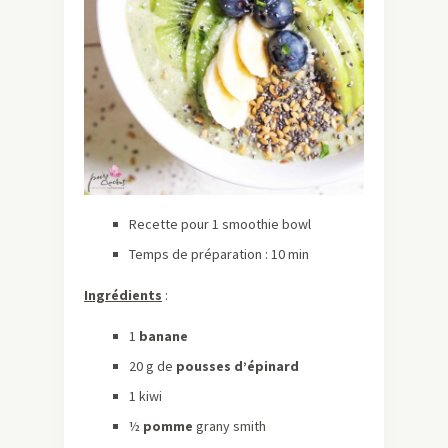
Recette pour 1 smoothie bowl
Temps de préparation : 10 min
Ingrédients
:
1 ​​
banane
20 g de ​​
pousses d’épinard
1 kiwi
½
pomme
grany smith