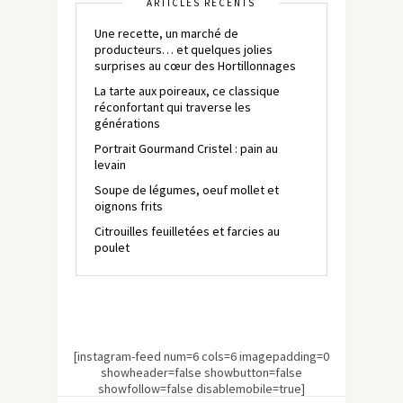
ARTICLES RÉCENTS
Une recette, un marché de
producteurs… et quelques jolies
surprises au cœur des Hortillonnages
La tarte aux poireaux, ce classique
réconfortant qui traverse les
générations
Portrait Gourmand Cristel : pain au
levain
Soupe de légumes, oeuf mollet et
oignons frits
Citrouilles feuilletées et farcies au
poulet
[instagram-feed num=6 cols=6 imagepadding=0
showheader=false showbutton=false
showfollow=false disablemobile=true]